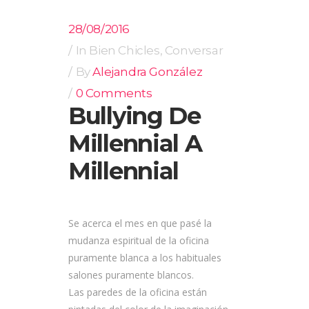
28/08/2016
In
Bien Chicles
,
Conversar
By
Alejandra González
0 Comments
Bullying De
Millennial A
Millennial
Se acerca el mes en que pasé la
mudanza espiritual de la oficina
puramente blanca a los habituales
salones puramente blancos.
Las paredes de la oficina están