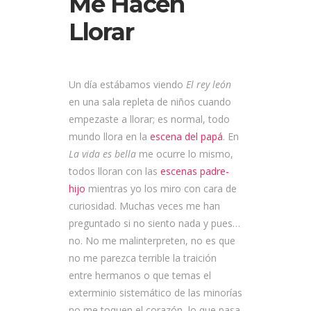
Me Hacen
Llorar
Un día estábamos viendo
El rey león
en una sala repleta de niños cuando
empezaste a llorar; es normal, todo
mundo llora en la
escena del papá
. En
La vida es bella
me ocurre lo mismo,
todos lloran con las
escenas padre-
hijo
mientras yo los miro con cara de
curiosidad. Muchas veces me han
preguntado si no siento nada y pues…
no. No me malinterpreten, no es que
no me parezca terrible la traición
entre hermanos o que temas el
exterminio sistemático de las minorías
no me toquen el corazón, lo que pasa