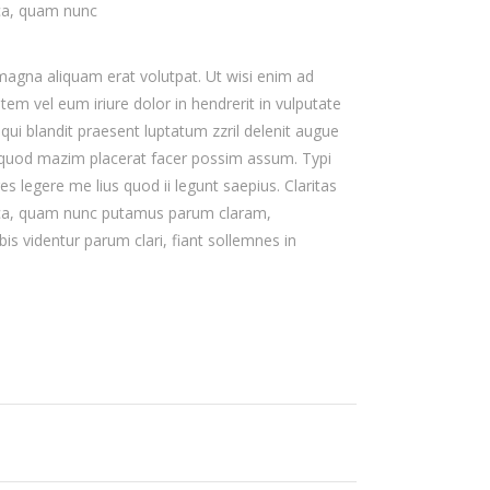
ca, quam nunc
magna aliquam erat volutpat. Ut wisi enim ad
em vel eum iriure dolor in hendrerit in vulputate
 qui blandit praesent luptatum zzril delenit augue
id quod mazim placerat facer possim assum. Typi
s legere me lius quod ii legunt saepius. Claritas
ica, quam nunc putamus parum claram,
s videntur parum clari, fiant sollemnes in