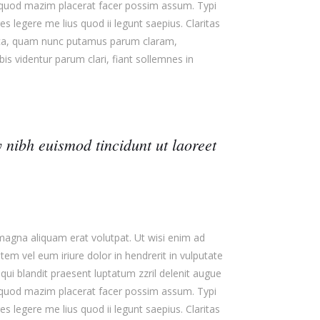
id quod mazim placerat facer possim assum. Typi
s legere me lius quod ii legunt saepius. Claritas
ica, quam nunc putamus parum claram,
s videntur parum clari, fiant sollemnes in
 nibh euismod tincidunt ut laoreet
magna aliquam erat volutpat. Ut wisi enim ad
em vel eum iriure dolor in hendrerit in vulputate
 qui blandit praesent luptatum zzril delenit augue
id quod mazim placerat facer possim assum. Typi
s legere me lius quod ii legunt saepius. Claritas