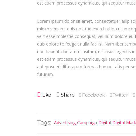
est etiam processus dynamicus, qui sequitur mut
Lorem ipsum dolor sit amet, consectetuer adipisci
minim veniam, quis nostrud exerci tation ullamcorp
velit esse molestie consequat, vel illum dolore eu f
duis dolore te feugait nulla facilisi. Nam liber t
non habent claritatem insitam; est usus legentis in
est etiam processus dynamicus, qui sequitur mut
anteposuerit litterarum formas humanitatis per se
futurum.
Like
Share:
Tags:
Advertising
Campaign
Digital
Digital Mark