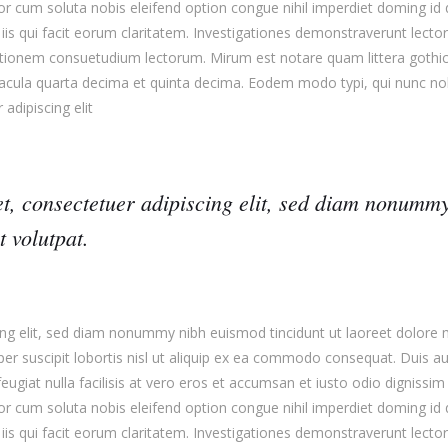
empor cum soluta nobis eleifend option congue nihil imperdiet doming 
 iis qui facit eorum claritatem. Investigationes demonstraverunt lectore
ationem consuetudium lectorum. Mirum est notare quam littera goth
acula quarta decima et quinta decima. Eodem modo typi, qui nunc nobi
adipiscing elit
t, consectetuer adipiscing elit, sed diam nonummy
 volutpat.
ng elit, sed diam nonummy nibh euismod tincidunt ut laoreet dolore 
er suscipit lobortis nisl ut aliquip ex ea commodo consequat. Duis aut
eugiat nulla facilisis at vero eros et accumsan et iusto odio dignissim
empor cum soluta nobis eleifend option congue nihil imperdiet doming 
 iis qui facit eorum claritatem. Investigationes demonstraverunt lectore