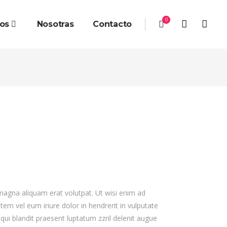
0
ios
Nosotras
Contacto
magna aliquam erat volutpat. Ut wisi enim ad
em vel eum iriure dolor in hendrerit in vulputate
 qui blandit praesent luptatum zzril delenit augue