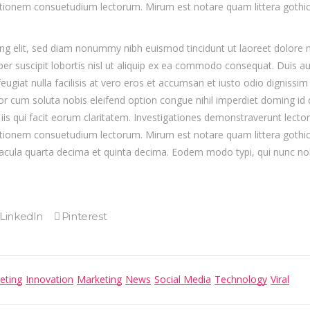
ationem consuetudium lectorum. Mirum est notare quam littera gothi
ng elit, sed diam nonummy nibh euismod tincidunt ut laoreet dolore 
er suscipit lobortis nisl ut aliquip ex ea commodo consequat. Duis aut
eugiat nulla facilisis at vero eros et accumsan et iusto odio dignissim
empor cum soluta nobis eleifend option congue nihil imperdiet doming 
 iis qui facit eorum claritatem. Investigationes demonstraverunt lectore
ationem consuetudium lectorum. Mirum est notare quam littera goth
acula quarta decima et quinta decima. Eodem modo typi, qui nunc nobi
eting
Innovation
Marketing
News
Social Media
Technology
Viral