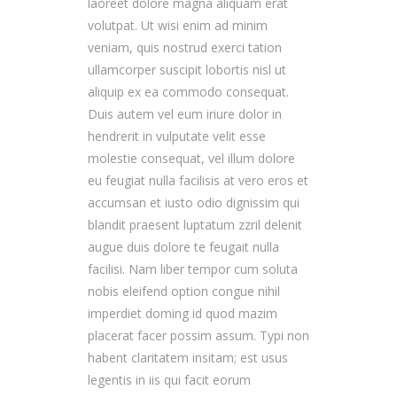
laoreet dolore magna aliquam erat
volutpat. Ut wisi enim ad minim
veniam, quis nostrud exerci tation
ullamcorper suscipit lobortis nisl ut
aliquip ex ea commodo consequat.
Duis autem vel eum iriure dolor in
hendrerit in vulputate velit esse
molestie consequat, vel illum dolore
eu feugiat nulla facilisis at vero eros et
accumsan et iusto odio dignissim qui
blandit praesent luptatum zzril delenit
augue duis dolore te feugait nulla
facilisi. Nam liber tempor cum soluta
nobis eleifend option congue nihil
imperdiet doming id quod mazim
placerat facer possim assum. Typi non
habent claritatem insitam; est usus
legentis in iis qui facit eorum