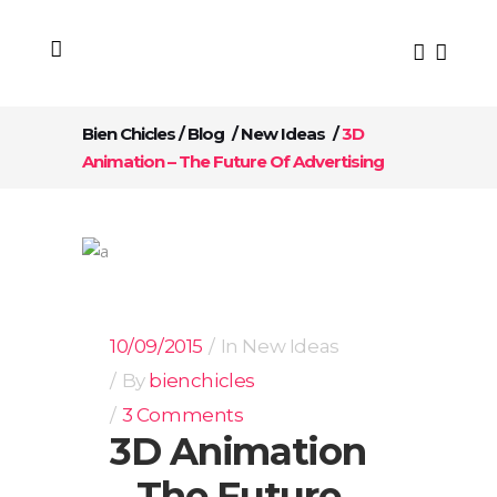
Bien Chicles
/
Blog
/
New Ideas
/
3D
Animation – The Future Of Advertising
10/09/2015
In
New Ideas
By
bienchicles
3 Comments
3D Animation
– The Future