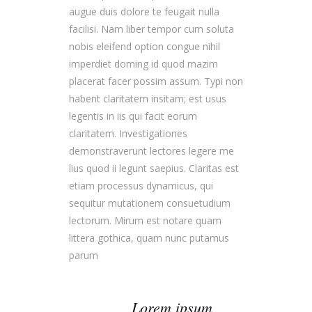
augue duis dolore te feugait nulla
facilisi. Nam liber tempor cum soluta
nobis eleifend option congue nihil
imperdiet doming id quod mazim
placerat facer possim assum. Typi non
habent claritatem insitam; est usus
legentis in iis qui facit eorum
claritatem. Investigationes
demonstraverunt lectores legere me
lius quod ii legunt saepius. Claritas est
etiam processus dynamicus, qui
sequitur mutationem consuetudium
lectorum. Mirum est notare quam
littera gothica, quam nunc putamus
parum
Lorem ipsum