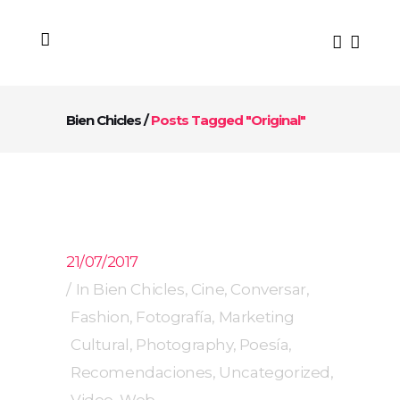
Bien Chicles
/
Posts Tagged "Original"
21/07/2017
In
Bien Chicles
,
Cine
,
Conversar
,
Fashion
,
Fotografía
,
Marketing
Cultural
,
Photography
,
Poesía
,
Recomendaciones
,
Uncategorized
,