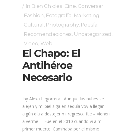
In
Bien Chicles
,
Cine
,
Conversar
,
Fashion
,
Fotografía
,
Marketing
Cultural
,
Photography
,
Poesía
,
Recomendaciones
,
Uncategorized
,
Video
,
Web
El Chapo: El
Antihéroe
Necesario
by Alexa Legorreta Aunque las nubes se
alejen y mi piel siga en sequía voy a llegar
algún día a destejer mi regreso. iLe – Vienen
a verme Fue en el 2010 cuando vi a mi
primer muerto. Caminaba por el mismo