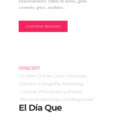
estacionamiento: chillido de llantas, gente
corriendo, gritos, estallidos...
CONTINUE READING
01/06/2017
In
Bien Chicles
,
Cine
,
Conversar
,
Fashion
,
Fotografía
,
Marketing
Cultural
,
Photography
,
Poesía
,
Recomendaciones
,
Uncategorized
El Día Que