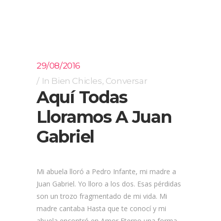
29/08/2016
In
Bien Chicles
,
Conversar
Aquí Todas
Lloramos A Juan
Gabriel
Mi abuela lloró a Pedro Infante, mi madre a
Juan Gabriel. Yo lloro a los dos. Esas pérdidas
son un trozo fragmentado de mi vida. Mi
madre cantaba Hasta que te conocí y mi
abuela encontró en Amor Eterno una forma