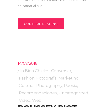
de cantar al hijo...
CONTINUE READING
14/07/2016
In
Bien Chicles
,
Conversar
,
Fashion
,
Fotografía
,
Marketing
Cultural
,
Photography
,
Poesía
,
Recomendaciones
,
Uncategorized
,
Video
,
Web