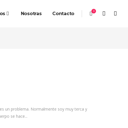
0
ios
Nosotras
Contacto
s un problema. Normalmente soy muy terca y
erpo se hace...