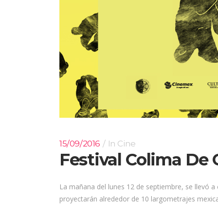
15/09/2016
In
Cine
Festival Colima De 
La mañana del lunes 12 de septiembre, se llevó a 
proyectarán alrededor de 10 largometrajes mexican