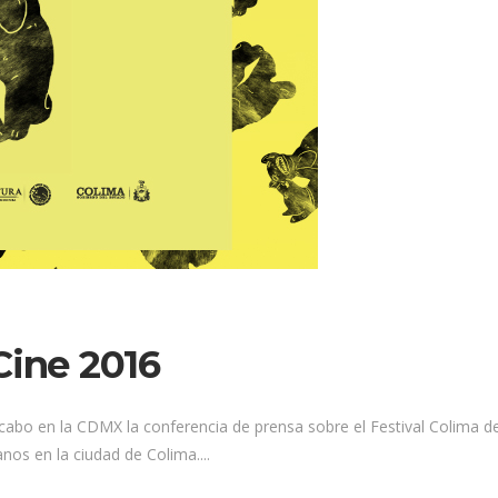
Cine 2016
cabo en la CDMX la conferencia de prensa sobre el Festival Colima de 
os en la ciudad de Colima....