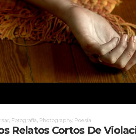
rsar
,
Fotografía
,
Photography
,
Poesía
Dos Relatos Cortos De Violac