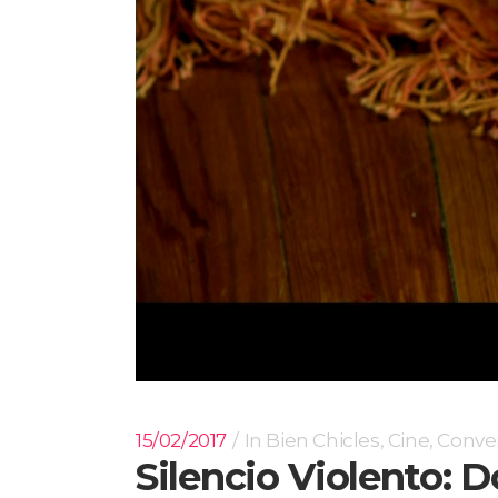
15/02/2017
In
Bien Chicles
,
Cine
,
Conve
Silencio Violento: 