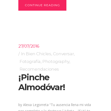
CONTINUE READING
27/07/2016
In
Bien Chicles
,
Conversar
,
Fotografía
,
Photography
,
Recomendaciones
¡Pinche
Almodóvar!
by Alexa Legorreta “Tu ausencia llena mi vida
por completo y la destruye.” Julieta. “Si tú te