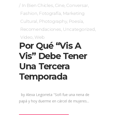
In
Bien Chicles
,
Cine
,
Conversar
,
Fashion
,
Fotografía
,
Marketing
Cultural
,
Photography
,
Poesía
,
Recomendaciones
,
Uncategorized
,
Video
,
Web
Por Qué “Vis A
Vis” Debe Tener
Una Tercera
Temporada
by Alexa Legorreta "Sofi fue una nena de
papá y hoy duerme en cárcel de mujeres...