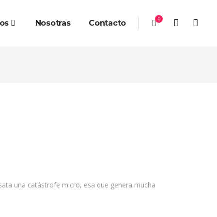
0
ios
Nosotras
Contacto
desata una catástrofe micro, esa que genera mucha