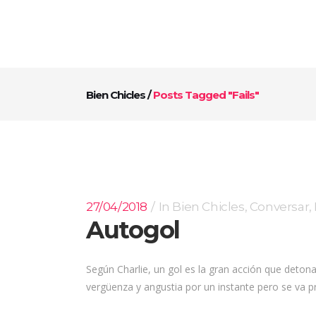
Bien Chicles
/
Posts Tagged "fails"
27/04/2018
In
Bien Chicles
,
Conversar
,
Autogol
Según Charlie, un gol es la gran acción que deton
vergüenza y angustia por un instante pero se va pr