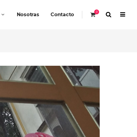
0
s
Nosotras
Contacto