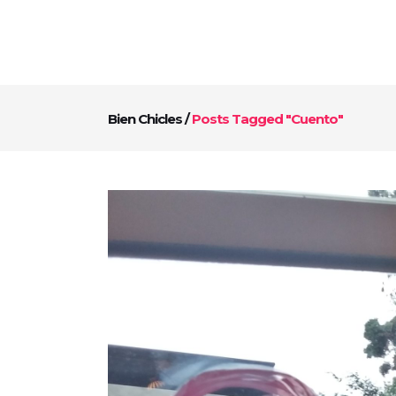
Bien Chicles
/
Posts Tagged "Cuento"