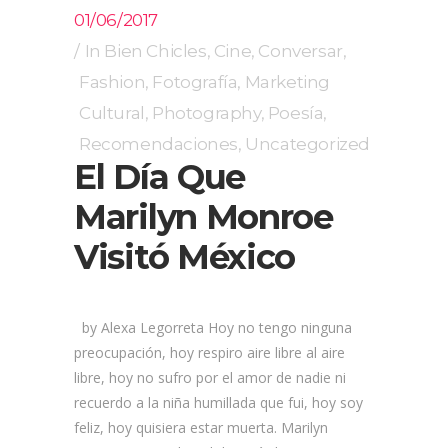
01/06/2017
In
Bien Chicles
,
Cine
,
Conversar
,
Fashion
,
Fotografía
,
Marketing
Cultural
,
Photography
,
Poesía
,
Recomendaciones
,
Uncategorized
El Día Que
Marilyn Monroe
Visitó México
by Alexa Legorreta Hoy no tengo ninguna
preocupación, hoy respiro aire libre al aire
libre, hoy no sufro por el amor de nadie ni
recuerdo a la niña humillada que fui, hoy soy
feliz, hoy quisiera estar muerta. Marilyn