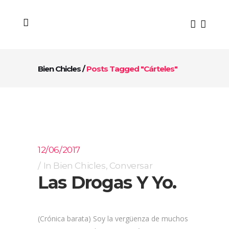
Bien Chicles
/
Posts Tagged "Cárteles"
12/06/2017
In
Bien Chicles
,
Conversar
Las Drogas Y Yo.
(Crónica barata) Soy la vergüenza de muchos