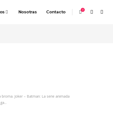
0
ios
Nosotras
Contacto
n la broma. Joker – Batman: La serie animada
a...