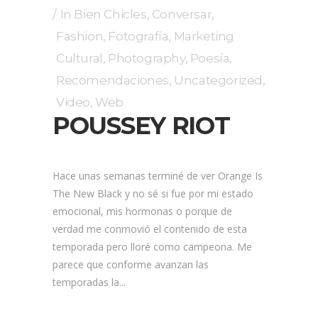
In
Bien Chicles
,
Conversar
,
Fashion
,
Fotografía
,
Marketing
Cultural
,
Photography
,
Poesía
,
Recomendaciones
,
Uncategorized
,
Video
,
Web
POUSSEY RIOT
Hace unas semanas terminé de ver Orange Is
The New Black y no sé si fue por mi estado
emocional, mis hormonas o porque de
verdad me conmovió el contenido de esta
temporada pero lloré como campeona. Me
parece que conforme avanzan las
temporadas la...