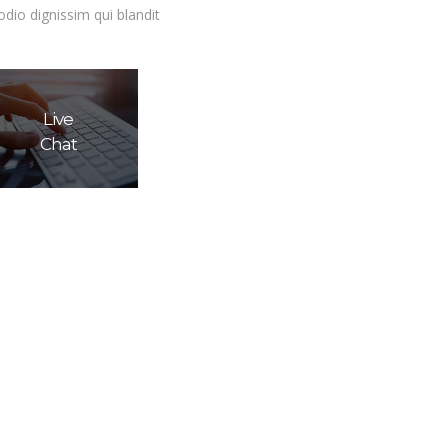
dio dignissim qui blandit
Support
Live
Chat